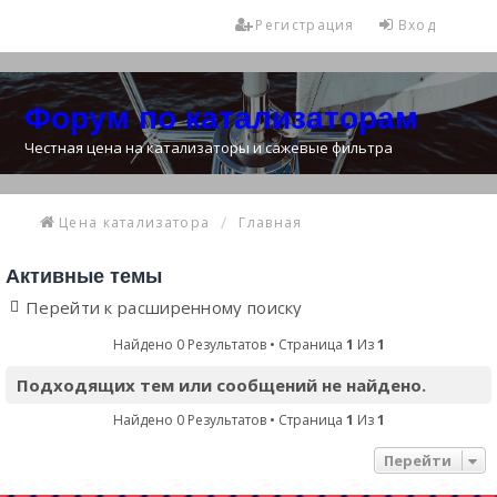
Регистрация
Вход
Форум по катализаторам
Честная цена на катализаторы и сажевые фильтра
Цена катализатора
Главная
Активные темы
Перейти к расширенному поиску
Найдено 0 Результатов • Страница
1
Из
1
Подходящих тем или сообщений не найдено.
Найдено 0 Результатов • Страница
1
Из
1
Перейти