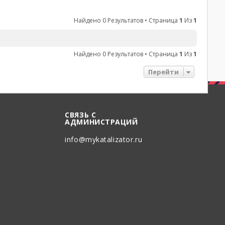
Найдено 0 Результатов • Страница
1
Из
1
Найдено 0 Результатов • Страница
1
Из
1
Перейти
СВЯЗЬ С
АДМИНИСТРАЦИЙ
info@mykatalizator.ru