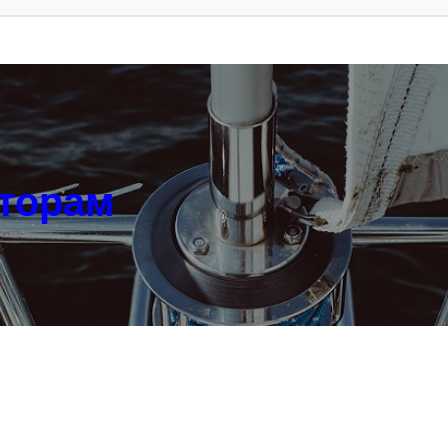
аторам