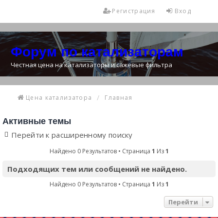
Регистрация
Вход
Форум по катализаторам
Честная цена на катализаторы и сажевые фильтра
Цена катализатора
Главная
Активные темы
Перейти к расширенному поиску
Найдено 0 Результатов • Страница
1
Из
1
Подходящих тем или сообщений не найдено.
Найдено 0 Результатов • Страница
1
Из
1
Перейти