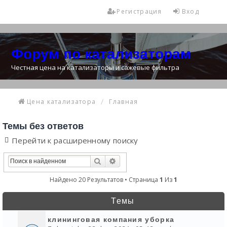
Регистрация
Вход
Форум по катализаторам
Честная цена на катализаторы и сажевые фильтра
Цена катализатора
Главная
Темы без ответов
Перейти к расширенному поиску
Поиск
Расширенный Поиск
Найдено 20 Результатов • Страница
1
Из
1
Темы
клининговая компания уборка