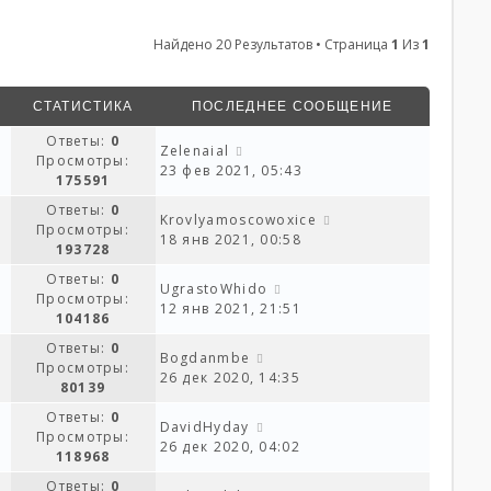
Найдено 20 Результатов • Страница
1
Из
1
СТАТИСТИКА
ПОСЛЕДНЕЕ СООБЩЕНИЕ
Ответы:
0
Zelenaial
Просмотры:
23 фев 2021, 05:43
175591
Ответы:
0
Krovlyamoscowoxice
Просмотры:
18 янв 2021, 00:58
193728
Ответы:
0
UgrastoWhido
Просмотры:
12 янв 2021, 21:51
104186
Ответы:
0
Bogdanmbe
Просмотры:
26 дек 2020, 14:35
80139
Ответы:
0
DavidHyday
Просмотры:
26 дек 2020, 04:02
118968
Ответы:
0