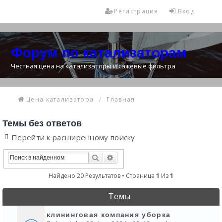
Регистрация
Вход
Форум по катализаторам
Честная цена на катализаторы и сажевые фильтра
Цена катализатора
Главная
Темы без ответов
Перейти к расширенному поиску
Поиск
Расширенный Поиск
Найдено 20 Результатов • Страница
1
Из
1
Темы
клининговая компания уборка