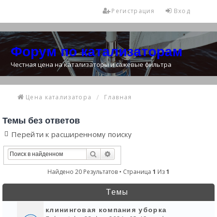
Регистрация
Вход
Форум по катализаторам
Честная цена на катализаторы и сажевые фильтра
Цена катализатора
Главная
Темы без ответов
Перейти к расширенному поиску
Поиск
Расширенный Поиск
Найдено 20 Результатов • Страница
1
Из
1
Темы
клининговая компания уборка