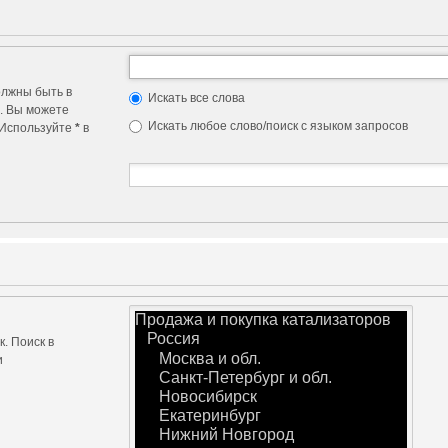
олжны быть в
Искать все слова
о. Вы можете
Искать любое слово/поиск с языком запросов
. Используйте
*
в
. Поиск в
и