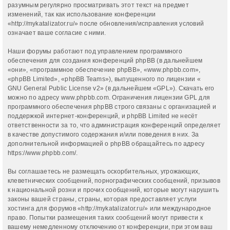
разумным регулярно просматривать этот текст на предмет
изменений, так как использование конференции
«http://mykatalizator.ru/» после обновления/исправления условий
означает ваше согласие с ними.
Наши форумы работают под управлением программного
обеспечения для создания конференций phpBB (в дальнейшем
«они», «программное обеспечение phpBB», «www.phpbb.com»,
«phpBB Limited», «phpBB Teams»), выпущенного по лицензии «
GNU General Public License v2
» (в дальнейшем «GPL»). Скачать его
можно по адресу
www.phpbb.com
. Ограничения лицензии GPL для
программного обеспечения phpBB строго связаны с организацией и
поддержкой интернет-конференций, и phpBB Limited не несёт
ответственности за то, что администрация конференций определяет
в качестве допустимого содержания и/или поведения в них. За
дополнительной информацией о phpBB обращайтесь по адресу
https://www.phpbb.com/
.
Вы соглашаетесь не размещать оскорбительных, угрожающих,
клеветнических сообщений, порнографических сообщений, призывов
к национальной розни и прочих сообщений, которые могут нарушить
законы вашей страны, страны, которая предоставляет услуги
хостинга для форумов «http://mykatalizator.ru/» или международное
право. Попытки размещения таких сообщений могут привести к
вашему немедленному отключению от конференции, при этом ваш