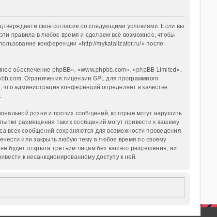
 вы подтверждаете своё согласие со следующими условиями. Если вы
ь эти правила в любое время и сделаем всё возможное, чтобы
льзование конференции «http://mykatalizator.ru/» после
ое обеспечение phpBB», «www.phpbb.com», «phpBB Limited»,
pbb.com
. Ограничения лицензии GPL для программного
о, что администрация конференций определяет в качестве
/
.
ональной розни и прочих сообщений, которые могут нарушить
 Попытки размещения таких сообщений могут привести к вашему
реса всех сообщений сохраняются для возможности проведения
еренести или закрыть любую тему в любое время по своему
 не будет открыта третьим лицам без вашего разрешения, ни
привести к несанкционированному доступу к ней.