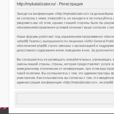
http://mykatalizator.ru/ - Регистрация
Заходя на конференцию «http://mykatalizator.ru/» (в дальнейшем 
не согласны с ними, пожалуйста, не заходите и не пользуйтесь 
уведомить вас об этом, однако с вашей стороны было бы разумн
обновления/исправления условий означает ваше согласие с ни
Наши форумы работают под управлением программного обеспеч
«phpBB Teams»), выпущенного по лицензии «
GNU General Publi
обеспечения phpBB строго связаны с организацией и поддержко
допустимого содержания и/или поведения в них. За дополнит
Вы соглашаетесь не размещать оскорбительных, угрожающих, к
законы вашей страны, страны, которая предоставляет услуги хо
немедленному отключению от конференции, при этом ваш прова
такой политики. Вы соглашаетесь с тем, что администраторы фо
усмотрению. Как пользователь вы согласны с тем, что введённ
администрация конференции «http://mykatalizator.ru/», ни phpB