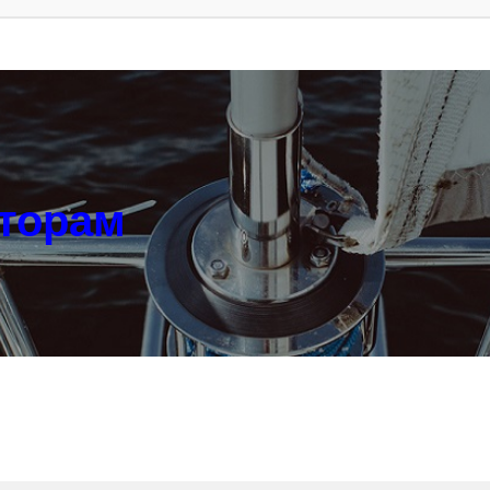
аторам