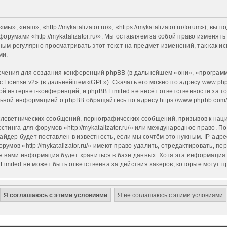
«мы», «наш», «http://mykatalizator.ru/», «https://mykatalizator.ru/forum»),
форумами «http://mykatalizator.ru/». Мы оставляем за собой право изменят
ым регулярно просматривать этот текст на предмет изменений, так как испо
ми.
ения для создания конференций phpBB (в дальнейшем «они», «программн
c License v2
» (в дальнейшем «GPL»). Скачать его можно по адресу
www.ph
й интернет-конференций, и phpBB Limited не несёт ответственности за т
ельной информацией о phpBB обращайтесь по адресу
https://www.phpbb.com
леветнических сообщений, порнографических сообщений, призывов к наци
стинга для форумов «http://mykatalizator.ru/» или международное право.
йдер будет поставлен в известность, если мы сочтём это нужным. IP-ад
румов «http://mykatalizator.ru/» имеют право удалить, отредактировать, п
ая вами информация будет храниться в базе данных. Хотя эта информация
B Limited не может быть ответственна за действия хакеров, которые могут 