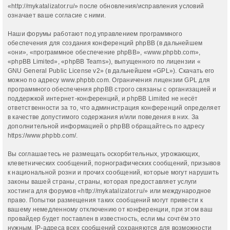
«http://mykatalizator.ru/» после обновления/исправления условий
означает ваше согласие с ними.
Наши форумы работают под управлением программного
обеспечения для создания конференций phpBB (в дальнейшем
«они», «программное обеспечение phpBB», «www.phpbb.com»,
«phpBB Limited», «phpBB Teams»), выпущенного по лицензии «
GNU General Public License v2
» (в дальнейшем «GPL»). Скачать его
можно по адресу
www.phpbb.com
. Ограничения лицензии GPL для
программного обеспечения phpBB строго связаны с организацией и
поддержкой интернет-конференций, и phpBB Limited не несёт
ответственности за то, что администрация конференций определяет
в качестве допустимого содержания и/или поведения в них. За
дополнительной информацией о phpBB обращайтесь по адресу
https://www.phpbb.com/
.
Вы соглашаетесь не размещать оскорбительных, угрожающих,
клеветнических сообщений, порнографических сообщений, призывов
к национальной розни и прочих сообщений, которые могут нарушить
законы вашей страны, страны, которая предоставляет услуги
хостинга для форумов «http://mykatalizator.ru/» или международное
право. Попытки размещения таких сообщений могут привести к
вашему немедленному отключению от конференции, при этом ваш
провайдер будет поставлен в известность, если мы сочтём это
нужным. IP-адреса всех сообщений сохраняются для возможности