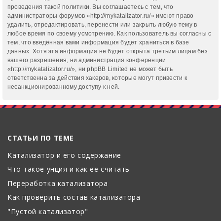
проведения такой политики. Вы соглашаетесь с тем, что
администраторы форумов «http://mykatalizator.ru/» имеют право
удалить, отредактировать, перенести или закрыть любую тему в
любое время по своему усмотрению. Как пользователь вы согласны с
тем, что введённая вами информация будет храниться в базе
данных. Хотя эта информация не будет открыта третьим лицам без
вашего разрешения, ни администрация конференции
«http://mykatalizator.ru/», ни phpBB Limited не может быть
ответственна за действия хакеров, которые могут привести к
несанкционированному доступу к ней.
СТАТЬИ ПО ТЕМЕ
Катализатор и его содержание
Что такое унция и как ее считать
Переработка катализатора
Как проверить состав катализатора
"Пустой катализатор"