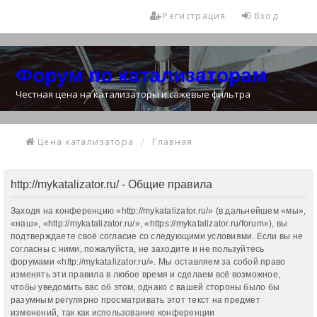
Регистрация
Вход
Форум по катализаторам
Честная цена на катализаторы и сажевые фильтра
Цена катализатора
Главная
http://mykatalizator.ru/ - Общие правила
Заходя на конференцию «http://mykatalizator.ru/» (в дальнейшем «мы»,
«наш», «http://mykatalizator.ru/», «https://mykatalizator.ru/forum»), вы
подтверждаете своё согласие со следующими условиями. Если вы не
согласны с ними, пожалуйста, не заходите и не пользуйтесь
форумами «http://mykatalizator.ru/». Мы оставляем за собой право
изменять эти правила в любое время и сделаем всё возможное,
чтобы уведомить вас об этом, однако с вашей стороны было бы
разумным регулярно просматривать этот текст на предмет
изменений, так как использование конференции