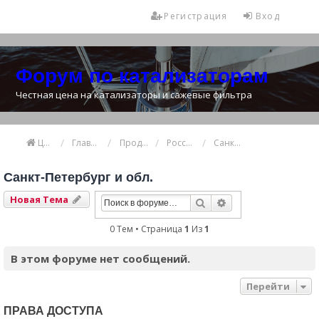
Регистрация
Вход
Форум по катализаторам
Честная цена на катализаторы и сажевые фильтра
Цена катализатора
Главная
Продажа и покупка катализаторов
Россия
Санкт-Петербург и обл.
Санкт-Петербург и обл.
Новая Тема
Поиск
Расширенный Пои
0 Тем • Страница
1
Из
1
В этом форуме нет сообщений.
Перейти
ПРАВА ДОСТУПА