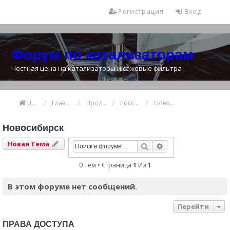
Регистрация
Вход
Форум по катализаторам
Честная цена на катализаторы и сажевые фильтра
Цена катализатора
Главная
Продажа и покупка катализаторов
Россия
Новосибирск
Новосибирск
Новая Тема
Поиск
Расширенный Пои
0 Тем • Страница
1
Из
1
В этом форуме нет сообщений.
Перейти
ПРАВА ДОСТУПА