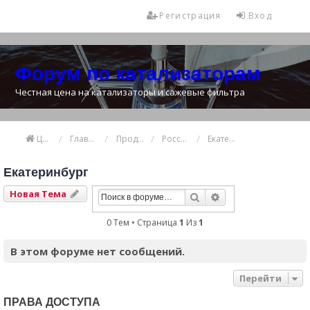
Регистрация
Вход
Форум по катализаторам
Честная цена на катализаторы и сажевые фильтра
Цена катализатора
Главная
Продажа и покупка катализаторов
Россия
Екатеринбург
Екатеринбург
Новая Тема
Поиск
Расширенный Пои
0 Тем • Страница
1
Из
1
В этом форуме нет сообщений.
Перейти
ПРАВА ДОСТУПА