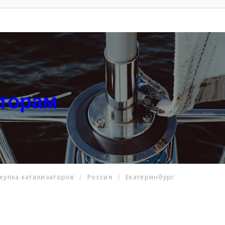
аторам
купка катализаторов
Россия
Екатеринбург