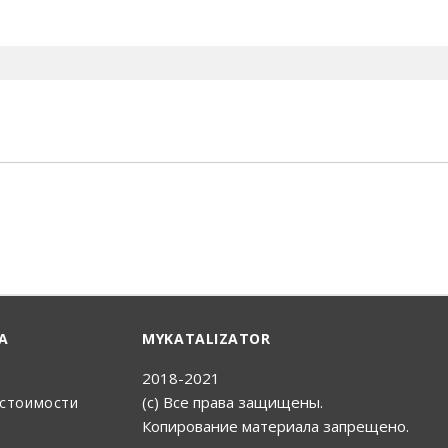
енный Поиск
А
MYKATALIZATOR
2018-2021
(с) Все права защищены.
 стоимости
Копирование материала запрещено.