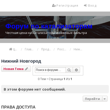
Регистрация
Вход
Форум по катализаторам
Честная цена на катализаторы и сажевые фильтра
Цена катализатора
Главная
Продажа и покупка катализаторов
Россия
Нижний Новгород
Нижний Новгород
Новая Тема
Поиск
Расширенный Пои
0 Тем • Страница
1
Из
1
В этом форуме нет сообщений.
Перейти
ПРАВА ДОСТУПА