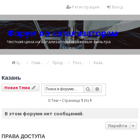
Регистрация
Вход
Форум по катализаторам
Честная цена на катализаторы и сажевые фильтра
Цена катализатора
Главная
Продажа и покупка катализаторов
Россия
Казань
Казань
Новая Тема
Поиск
Расширенный Пои
0 Тем • Страница
1
Из
1
В этом форуме нет сообщений.
Перейти
ПРАВА ДОСТУПА