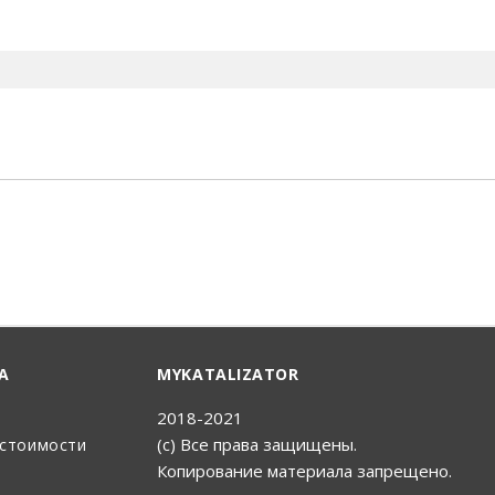
енный Поиск
А
MYKATALIZATOR
2018-2021
(с) Все права защищены.
 стоимости
Копирование материала запрещено.