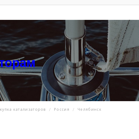
аторам
купка катализаторов
Россия
Челябинск