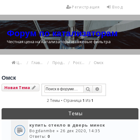
Регистрация
Вход
Форум по катализаторам
Честная цена на катализаторы и сажевые фильтра
Цена катализатора
Главная
Продажа и покупка катализаторов
Россия
Омск
Омск
Новая Тема
Поиск
Расширенный Пои
2 Темы • Страница
1
Из
1
Темы
купить стекло в дверь минск
Bogdanmbe
» 26 дек 2020, 14:35
Ответы:
0