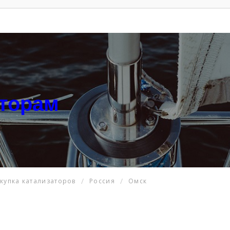
аторам
купка катализаторов
Россия
Омск