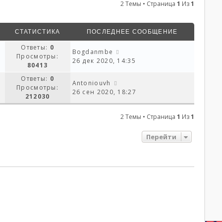
2 Темы • Страница
1
Из
1
СТАТИСТИКА
ПОСЛЕДНЕЕ СООБЩЕНИЕ
Ответы:
0
Bogdanmbe
Просмотры:
26 дек 2020, 14:35
80413
Ответы:
0
Antoniouvh
Просмотры:
26 сен 2020, 18:27
212030
2 Темы • Страница
1
Из
1
Перейти