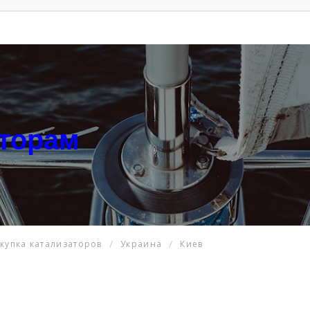
аторам
купка катализаторов
Украина
Киев