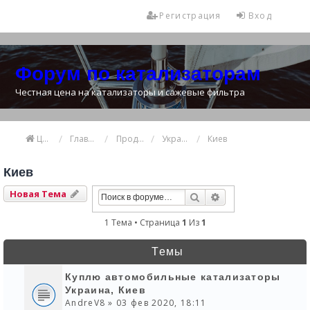
Регистрация
Вход
Форум по катализаторам
Честная цена на катализаторы и сажевые фильтра
Цена катализатора
Главная
Продажа и покупка катализаторов
Украина
Киев
Киев
Новая Тема
Поиск
Расширенный Пои
1 Тема • Страница
1
Из
1
Темы
Куплю автомобильные катализаторы
Украина, Киев
AndreV8
» 03 фев 2020, 18:11