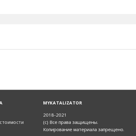
енный Поиск
А
MYKATALIZATOR
2018-2021
(с) Все права защищены.
 стоимости
Копирование материала запрещено.