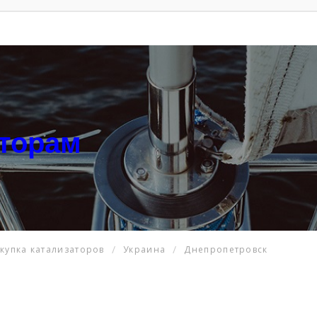
аторам
купка катализаторов
Украина
Днепропетровск