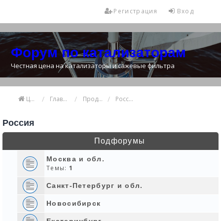
Регистрация
Вход
Форум по катализаторам
Честная цена на катализаторы и сажевые фильтра
Цена катализатора
Главная
Продажа и покупка катализаторов
Россия
Россия
Подфорумы
Москва и обл.
Темы:
1
Санкт-Петербург и обл.
Новосибирск
Екатеринбург