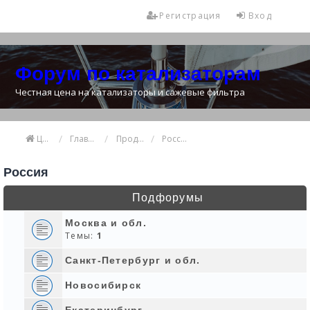
Регистрация
Вход
Форум по катализаторам
Честная цена на катализаторы и сажевые фильтра
Цена катализатора
Главная
Продажа и покупка катализаторов
Россия
Россия
Подфорумы
Москва и обл.
Темы:
1
Санкт-Петербург и обл.
Новосибирск
Екатеринбург