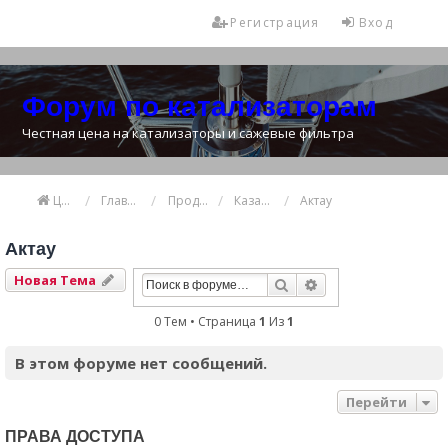
Регистрация
Вход
Форум по катализаторам
Честная цена на катализаторы и сажевые фильтра
Цена катализатора
Главная
Продажа и покупка катализаторов
Казахстан
Актау
Актау
Новая Тема
Поиск
Расширенный Пои
0 Тем • Страница
1
Из
1
В этом форуме нет сообщений.
Перейти
ПРАВА ДОСТУПА