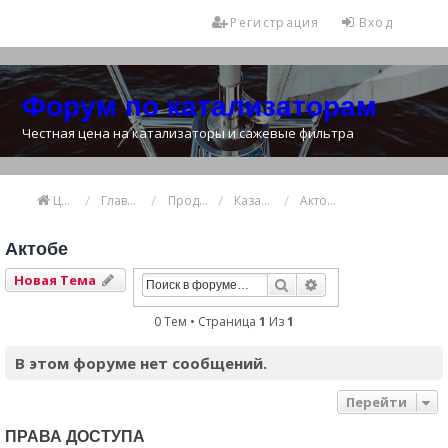
Регистрация
Вход
Форум по катализаторам
Честная цена на катализаторы и сажевые фильтра
Цена катализатора
Главная
Продажа и покупка катализаторов
Казахстан
Актобе
Актобе
Новая Тема
Поиск
Расширенный Пои
0 Тем • Страница
1
Из
1
В этом форуме нет сообщений.
Перейти
ПРАВА ДОСТУПА