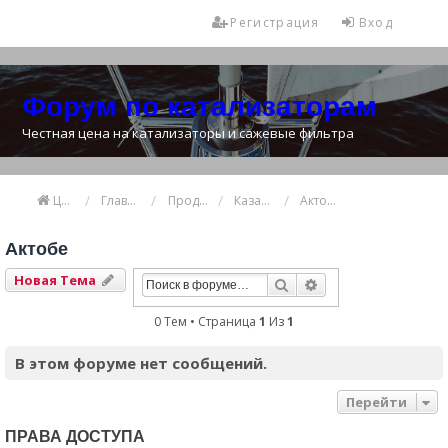
Регистрация
Вход
Форум по катализаторам
Честная цена на катализаторы и сажевые фильтра
Цена катализатора
Главная
Продажа и покупка катализаторов
Казахстан
Актобе
Актобе
Новая Тема
Поиск
Расширенный Пои
0 Тем • Страница
1
Из
1
В этом форуме нет сообщений.
Перейти
ПРАВА ДОСТУПА