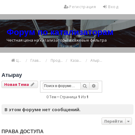
Регистрация
Вход
Форум по катализаторам
Честная цена на катализаторы и сажевые фильтра
Цена катализатора
Главная
Продажа и покупка катализаторов
Казахстан
Атырау
Атырау
Новая Тема
Поиск
Расширенный Пои
0 Тем • Страница
1
Из
1
В этом форуме нет сообщений.
Перейти
ПРАВА ДОСТУПА