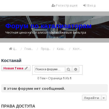
Регистрация
Вход
Форум по катализаторам
Честная цена на катализаторы и сажевые фильтра
Цена катализатора
Главная
Продажа и покупка катализаторов
Казахстан
Костанай
Костанай
Новая Тема
Поиск
Расширенный Пои
0 Тем • Страница
1
Из
1
В этом форуме нет сообщений.
Перейти
ПРАВА ДОСТУПА