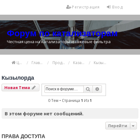
Регистрация
Вход
Форум по катализаторам
Честная цена на катализаторы и сажевые фильтра
Цена катализатора
Главная
Продажа и покупка катализаторов
Казахстан
Кызылорда
Кызылорда
Новая Тема
Поиск
Расширенный Пои
0 Тем • Страница
1
Из
1
В этом форуме нет сообщений.
Перейти
ПРАВА ДОСТУПА