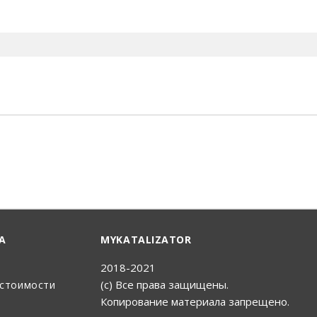
енный Поиск
А
MYKATALIZATOR
2018-2021
(с) Все права защищены.
 стоимости
Копирование материала запрещено.