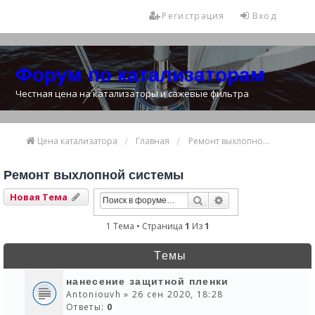
Регистрация
Вход
Форум по катализаторам
Честная цена на катализаторы и сажевые фильтра
Цена катализатора
Главная
Ремонт выхлопной системы
Ремонт выхлопной системы
Новая Тема
Поиск
Расширенный Пои
1 Тема • Страница
1
Из
1
Темы
нанесение защитной пленки
Antoniouvh
» 26 сен 2020, 18:28
Ответы:
0