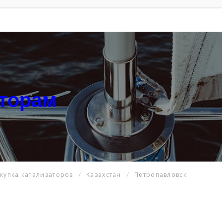
аторам
купка катализаторов
Казахстан
Петропавловск