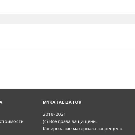
енный Поиск
А
MYKATALIZATOR
2018-2021
(с) Все права защищены.
 стоимости
Копирование материала запрещено.