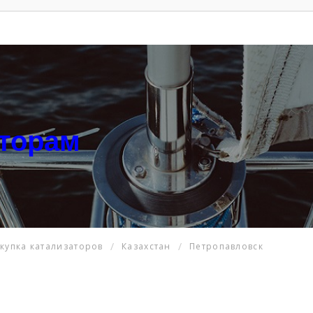
аторам
купка катализаторов
Казахстан
Петропавловск