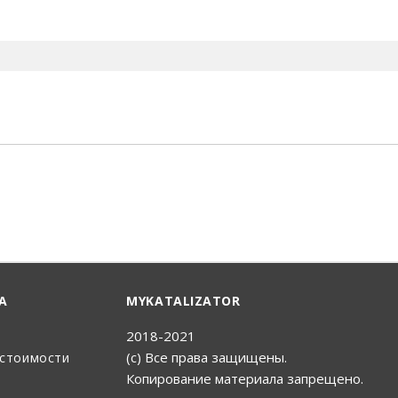
енный Поиск
А
MYKATALIZATOR
2018-2021
(с) Все права защищены.
 стоимости
Копирование материала запрещено.