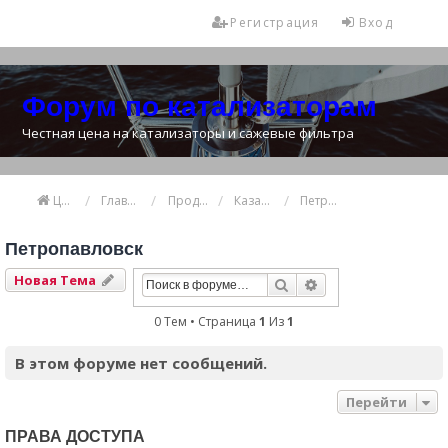
Регистрация
Вход
Форум по катализаторам
Честная цена на катализаторы и сажевые фильтра
Цена катализатора
Главная
Продажа и покупка катализаторов
Казахстан
Петропавловск
Петропавловск
Новая Тема
Поиск
Расширенный Пои
0 Тем • Страница
1
Из
1
В этом форуме нет сообщений.
Перейти
ПРАВА ДОСТУПА