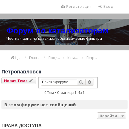
Регистрация
Вход
Форум по катализаторам
Честная цена на катализаторы и сажевые фильтра
Цена катализатора
Главная
Продажа и покупка катализаторов
Казахстан
Петропавловск
Петропавловск
Новая Тема
Поиск
Расширенный Пои
0 Тем • Страница
1
Из
1
В этом форуме нет сообщений.
Перейти
ПРАВА ДОСТУПА