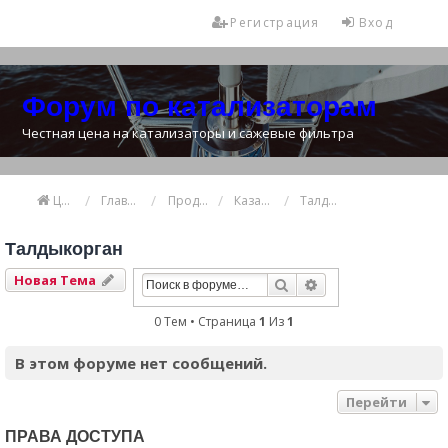
Регистрация
Вход
Форум по катализаторам
Честная цена на катализаторы и сажевые фильтра
Цена катализатора
Главная
Продажа и покупка катализаторов
Казахстан
Талдыкорган
Талдыкорган
Новая Тема
Поиск
Расширенный Пои
0 Тем • Страница
1
Из
1
В этом форуме нет сообщений.
Перейти
ПРАВА ДОСТУПА