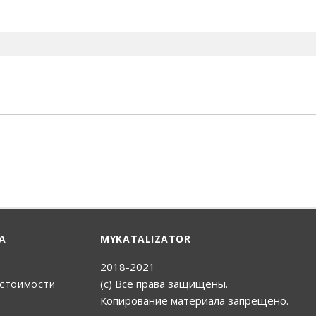
енный Поиск
А
MYKATALIZATOR
2018-2021
(с) Все права защищены.
 стоимости
Копирование материала запрещено.