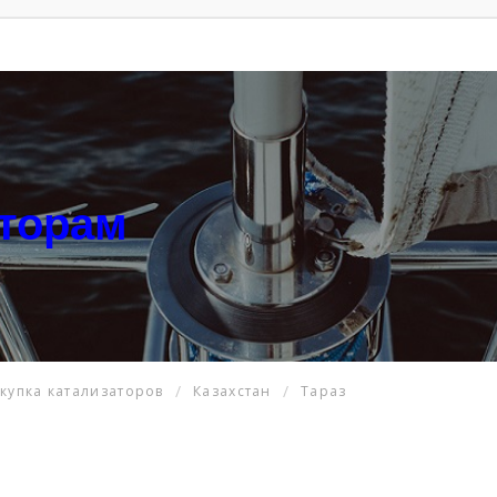
аторам
купка катализаторов
Казахстан
Тараз