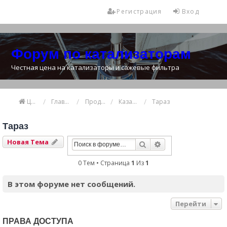
Регистрация
Вход
Форум по катализаторам
Честная цена на катализаторы и сажевые фильтра
Цена катализатора
Главная
Продажа и покупка катализаторов
Казахстан
Тараз
Тараз
Новая Тема
Поиск
Расширенный Пои
0 Тем • Страница
1
Из
1
В этом форуме нет сообщений.
Перейти
ПРАВА ДОСТУПА