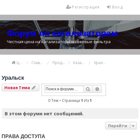
Регистрация
Вход
Форум по катализаторам
Честная цена на катализаторы и сажевые фильтра
Цена катализатора
Главная
Продажа и покупка катализаторов
Казахстан
Уральск
Уральск
Новая Тема
Поиск
Расширенный Пои
0 Тем • Страница
1
Из
1
В этом форуме нет сообщений.
Перейти
ПРАВА ДОСТУПА