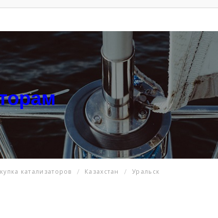
аторам
купка катализаторов
Казахстан
Уральск