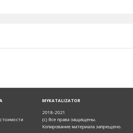
енный Поиск
А
MYKATALIZATOR
2018-2021
(с) Все права защищены.
 стоимости
Копирование материала запрещено.