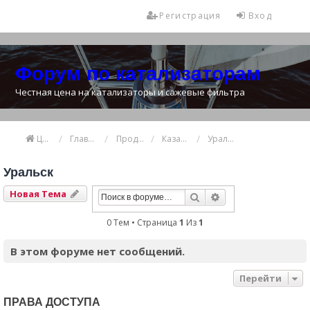
Регистрация
Вход
Форум по катализаторам
Честная цена на катализаторы и сажевые фильтра
Цена катализатора
Главная
Продажа и покупка катализаторов
Казахстан
Уральск
Уральск
Новая Тема
Поиск
Расширенный Пои
0 Тем • Страница
1
Из
1
В этом форуме нет сообщений.
Перейти
ПРАВА ДОСТУПА