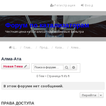
Регистрация
Вход
Форум по катализаторам
Честная цена на катализаторы и сажевые фильтра
Цена катализатора
Главная
Продажа и покупка катализаторов
Казахстан
Алма-Ата
Алма-Ата
Новая Тема
Поиск
Расширенный Пои
0 Тем • Страница
1
Из
1
В этом форуме нет сообщений.
Перейти
ПРАВА ДОСТУПА