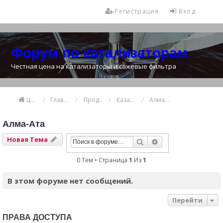
Регистрация
Вход
Форум по катализаторам
Честная цена на катализаторы и сажевые фильтра
Цена катализатора
Главная
Продажа и покупка катализаторов
Казахстан
Алма-Ата
Алма-Ата
Новая Тема
Поиск
Расширенный Пои
0 Тем • Страница
1
Из
1
В этом форуме нет сообщений.
Перейти
ПРАВА ДОСТУПА