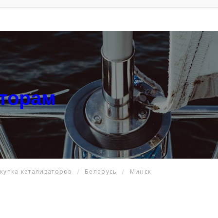
аторам
купка катализаторов
Беларусь
Минск