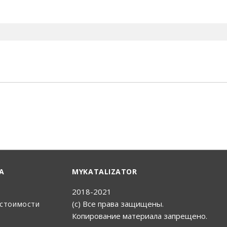
енный Поиск
А
MYKATALIZATOR
2018-2021
(с) Все права защищены.
 стоимости
Копирование материала запрещено.