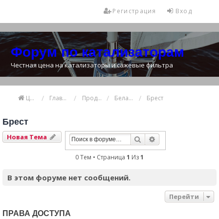
Регистрация
Вход
Форум по катализаторам
Честная цена на катализаторы и сажевые фильтра
Цена катализатора
Главная
Продажа и покупка катализаторов
Беларусь
Брест
Брест
Новая Тема
Поиск
Расширенный Пои
0 Тем • Страница
1
Из
1
В этом форуме нет сообщений.
Перейти
ПРАВА ДОСТУПА