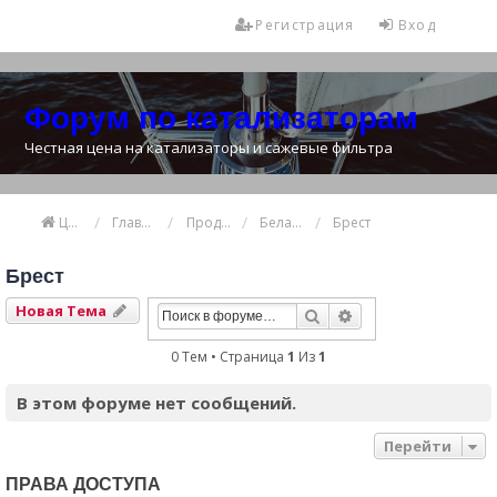
Регистрация
Вход
Форум по катализаторам
Честная цена на катализаторы и сажевые фильтра
Цена катализатора
Главная
Продажа и покупка катализаторов
Беларусь
Брест
Брест
Новая Тема
Поиск
Расширенный Пои
0 Тем • Страница
1
Из
1
В этом форуме нет сообщений.
Перейти
ПРАВА ДОСТУПА