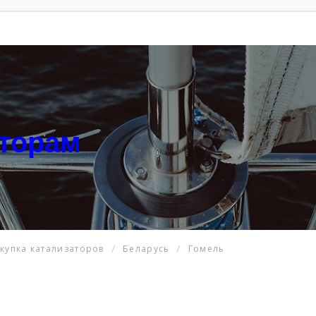
аторам
купка катализаторов
Беларусь
Гомель