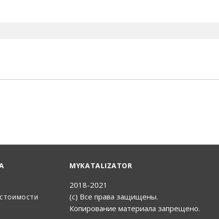
енный Поиск
А
MYKATALIZATOR
2018-2021
(с) Все права защищены.
 стоимости
Копирование материала запрещено.